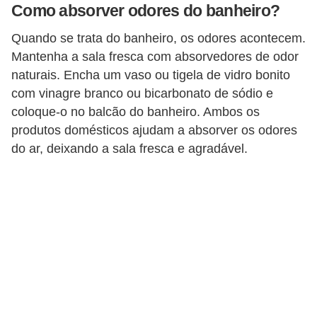
Como absorver odores do banheiro?
n
Quando se trata do banheiro, os odores acontecem.
d
Mantenha a sala fresca com absorvedores de odor
o
naturais. Encha um vaso ou tigela de vidro bonito
m
com vinagre branco ou bicarbonato de sódio e
í
coloque-o no balcão do banheiro. Ambos os
n
produtos domésticos ajudam a absorver os odores
i
do ar, deixando a sala fresca e agradável.
o
s