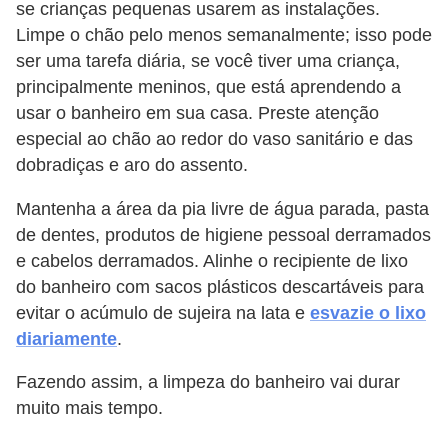
se crianças pequenas usarem as instalações.
í
Limpe o chão pelo menos semanalmente; isso pode
l
ser uma tarefa diária, se você tiver uma criança,
i
principalmente meninos, que está aprendendo a
o
usar o banheiro em sua casa. Preste atenção
s
especial ao chão ao redor do vaso sanitário e das
dobradiças e aro do assento.
S
í
Mantenha a área da pia livre de água parada, pasta
n
de dentes, produtos de higiene pessoal derramados
e cabelos derramados. Alinhe o recipiente de lixo
d
do banheiro com sacos plásticos descartáveis ​​para
i
evitar o acúmulo de sujeira na lata e
esvazie o lixo
c
diariamente
.
o
Fazendo assim, a limpeza do banheiro vai durar
e
muito mais tempo.
c
o