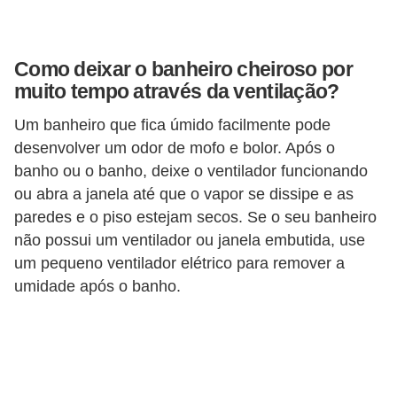
v
e
Como deixar o banheiro cheiroso por
l
muito tempo através da ventilação?
C
Um banheiro que fica úmido facilmente pode
o
desenvolver um odor de mofo e bolor. Após o
n
banho ou o banho, deixe o ventilador funcionando
s
ou abra a janela até que o vapor se dissipe e as
paredes e o piso estejam secos. Se o seu banheiro
t
não possui um ventilador ou janela embutida, use
r
um pequeno ventilador elétrico para remover a
u
umidade após o banho.
i
r
e
r