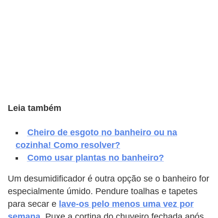
e
f
o
r
m
a
r
Leia também
D
e
Cheiro de esgoto no banheiro ou na
c
cozinha! Como resolver?
o
Como usar plantas no banheiro?
r
Um desumidificador é outra opção se o banheiro for
a
especialmente úmido. Pendure toalhas e tapetes
ç
para secar e
lave-os pelo menos uma vez por
ã
semana
. Puxe a cortina do chuveiro fechada após