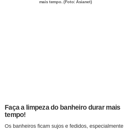
a
mais tempo. (Foto: Asianet)
s
a
M
ó
v
e
i
s
e
u
t
Faça a limpeza do banheiro durar mais
e
tempo!
n
Os banheiros ficam sujos e fedidos, especialmente
s