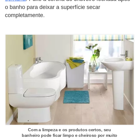
o
o banho para deixar a superfície secar
completamente.
D
i
c
a
s
p
a
r
a
s
u
a
c
Com a limpeza e os produtos certos, seu
banheiro pode ficar limpo e cheiroso por muito