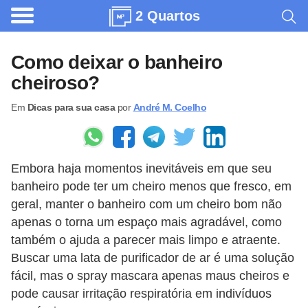
2 Quartos
A
r
Como deixar o banheiro
q
cheiroso?
u
Em
Dicas para sua casa
por
André M. Coelho
i
t
e
Embora haja momentos inevitáveis em que seu
t
banheiro pode ter um cheiro menos que fresco, em
u
geral, manter o banheiro com um cheiro bom não
r
apenas o torna um espaço mais agradável, como
a
também o ajuda a parecer mais limpo e atraente.
Buscar uma lata de purificador de ar é uma solução
C
fácil, mas o spray mascara apenas maus cheiros e
o
pode causar irritação respiratória em indivíduos
m