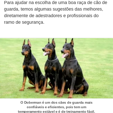
Para ajudar na escolha de uma boa raça de cão de
í
guarda, temos algumas sugestões das melhores,
l
diretamente de adestradores e profissionais do
i
ramo de segurança.
o
s
S
í
n
d
i
c
o
e
O Doberman é um dos cães de guarda mais
c
confiáveis e eficientes, pois tem um
o
temperamento estável e é de treinamento fácil.