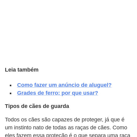
v
e
l
C
o
n
s
Leia também
t
r
Como fazer um anúncio de aluguel?
Grades de ferro: por que usar?
u
i
Tipos de cães de guarda
r
Todos os cães são capazes de proteger, já que é
e
um instinto nato de todas as raças de cães. Como
r
eles fazem essa proteção é o que separa uma raça