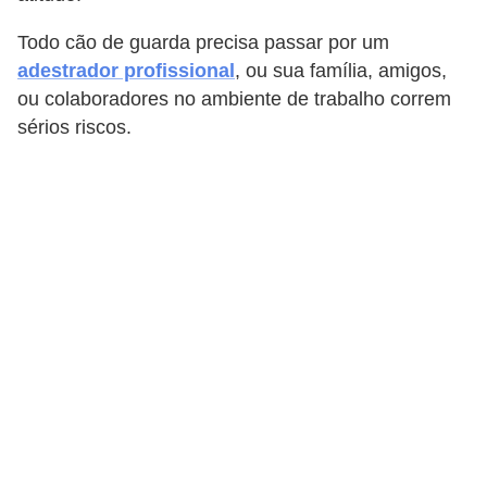
a
s
Todo cão de guarda precisa passar por um
a
adestrador profissional
, ou sua família, amigos,
ou colaboradores no ambiente de trabalho correm
M
sérios riscos.
ó
v
e
i
s
e
u
t
e
n
s