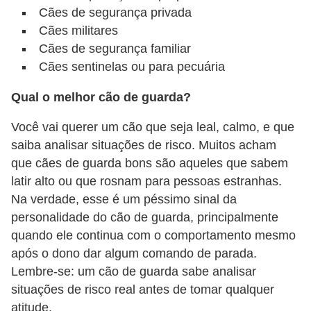
Cães de segurança privada
o
Cães militares
D
Cães de segurança familiar
i
Cães sentinelas ou para pecuária
c
Qual o melhor cão de guarda?
a
s
Você vai querer um cão que seja leal, calmo, e que
saiba analisar situações de risco. Muitos acham
p
que cães de guarda bons são aqueles que sabem
a
latir alto ou que rosnam para pessoas estranhas.
r
Na verdade, esse é um péssimo sinal da
a
personalidade do cão de guarda, principalmente
s
quando ele continua com o comportamento mesmo
u
após o dono dar algum comando de parada.
a
Lembre-se: um cão de guarda sabe analisar
situações de risco real antes de tomar qualquer
c
atitude.