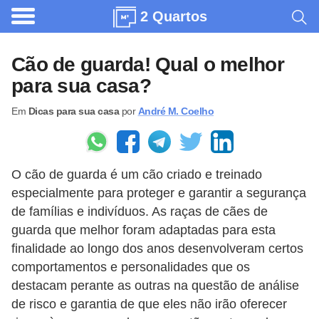
2 Quartos
A
r
Cão de guarda! Qual o melhor
q
para sua casa?
u
Em
Dicas para sua casa
por
André M. Coelho
i
t
e
O cão de guarda é um cão criado e treinado
t
especialmente para proteger e garantir a segurança
u
de famílias e indivíduos. As raças de cães de
r
guarda que melhor foram adaptadas para esta
a
finalidade ao longo dos anos desenvolveram certos
comportamentos e personalidades que os
C
destacam perante as outras na questão de análise
o
de risco e garantia de que eles não irão oferecer
m