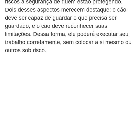
riscos à segurança de quem estão protegendo.
p
Dois desses aspectos merecem destaque: o cão
r
deve ser capaz de guardar o que precisa ser
guardado, e o cão deve reconhecer suas
a
limitações. Dessa forma, ele poderá executar seu
r
trabalho corretamente, sem colocar a si mesmo ou
o
outros sob risco.
u
a
l
u
g
a
r
i
m
ó