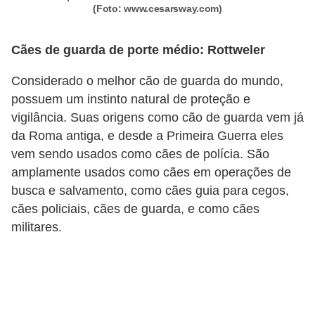
(Foto: www.cesarsway.com)
n
d
Cães de guarda de porte médio: Rottweler
o
Considerado o melhor cão de guarda do mundo,
m
possuem um instinto natural de proteção e
í
vigilância. Suas origens como cão de guarda vem já
n
da Roma antiga, e desde a Primeira Guerra eles
i
vem sendo usados como cães de polícia. São
o
amplamente usados como cães em operações de
s
busca e salvamento, como cães guia para cegos,
cães policiais, cães de guarda, e como cães
militares.