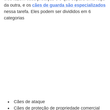
e
da outra, e os
cães de guarda são especializados
f
nessa tarefa. Eles podem ser divididos em 6
o
categorias
r
m
a
r
D
e
c
o
r
a
ç
Cães de ataque
ã
Cães de proteção de propriedade comercial