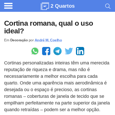
2 Quartos
A
r
Cortina romana, qual o uso
q
ideal?
u
Em
Decoração
por
André M. Coelho
i
t
e
Cortinas personalizadas inteiras têm uma merecida
t
reputação de riqueza e drama, mas não é
u
necessariamente a melhor escolha para cada
r
quarto. Onde uma aparência mais aerodinâmica é
a
desejada ou o espaço é precioso, as cortinas
romanas – coberturas de janela de tecido que se
C
empilham perfeitamente na parte superior da janela
o
quando retraídas – podem ser a melhor opção.
m