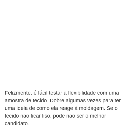
a
s
a
M
ó
v
e
i
s
e
u
Felizmente, é fácil testar a flexibilidade com uma
amostra de tecido. Dobre algumas vezes para ter
t
uma ideia de como ela reage à moldagem. Se o
e
tecido não ficar liso, pode não ser o melhor
n
candidato.
s