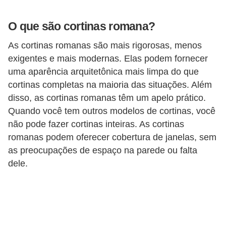
v
O que são cortinas romana?
e
l
As cortinas romanas são mais rigorosas, menos
exigentes e mais modernas. Elas podem fornecer
C
uma aparência arquitetônica mais limpa do que
o
cortinas completas na maioria das situações. Além
n
disso, as cortinas romanas têm um apelo prático.
s
Quando você tem outros modelos de cortinas, você
t
não pode fazer cortinas inteiras. As cortinas
romanas podem oferecer cobertura de janelas, sem
r
as preocupações de espaço na parede ou falta
u
dele.
i
r
e
r