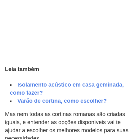
e
f
o
r
m
a
r
Leia também
D
e
Isolamento acústico em casa geminada,
c
como fazer?
o
Varão de cortina, como escolher?
r
Mas nem todas as cortinas romanas são criadas
a
iguais, e entender as opções disponíveis vai te
ç
ajudar a escolher os melhores modelos para suas
ã
necessidades.