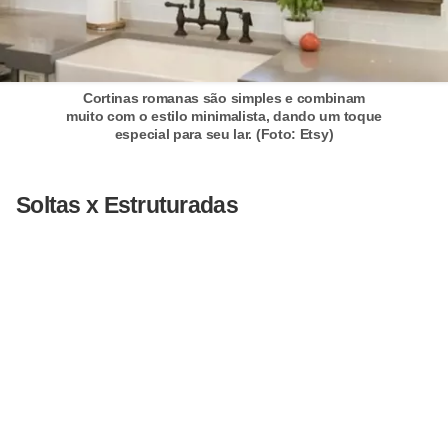
n
d
o
Cortinas romanas são simples e combinam
m
muito com o estilo minimalista, dando um toque
especial para seu lar. (Foto: Etsy)
í
n
Soltas x Estruturadas
i
o
s