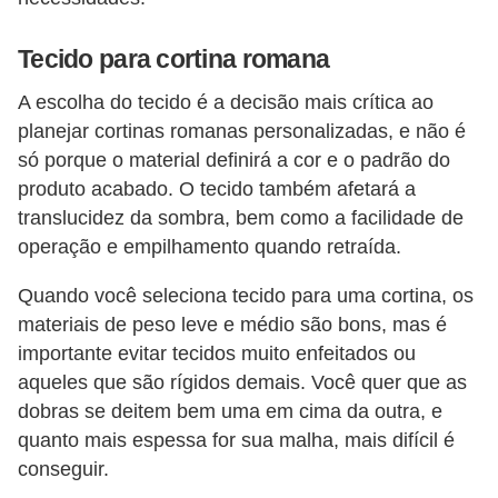
o
Tecido para cortina romana
D
i
A escolha do tecido é a decisão mais crítica ao
planejar cortinas romanas personalizadas, e não é
c
só porque o material definirá a cor e o padrão do
a
produto acabado. O tecido também afetará a
s
translucidez da sombra, bem como a facilidade de
p
operação e empilhamento quando retraída.
a
Quando você seleciona tecido para uma cortina, os
r
materiais de peso leve e médio são bons, mas é
a
importante evitar tecidos muito enfeitados ou
s
aqueles que são rígidos demais. Você quer que as
u
dobras se deitem bem uma em cima da outra, e
a
quanto mais espessa for sua malha, mais difícil é
c
conseguir.