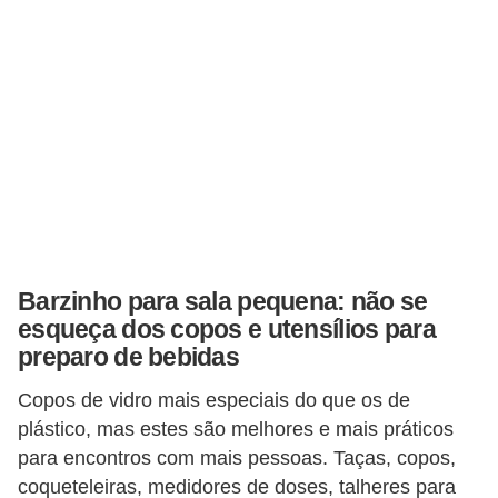
n
d
o
m
í
n
i
o
s
Barzinho para sala pequena: não se
esqueça dos copos e utensílios para
preparo de bebidas
Copos de vidro mais especiais do que os de
plástico, mas estes são melhores e mais práticos
para encontros com mais pessoas. Taças, copos,
coqueteleiras, medidores de doses, talheres para