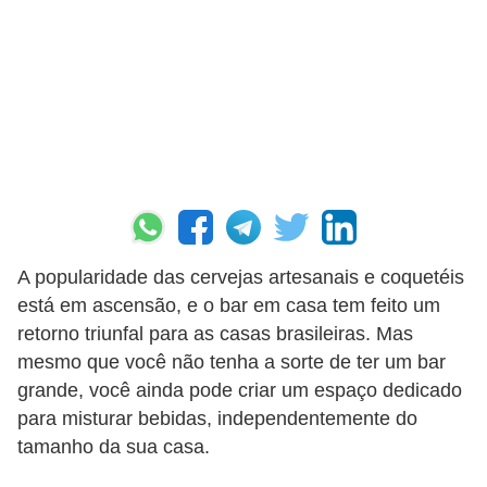
p
r
a
r
o
u
a
l
A popularidade das cervejas artesanais e coquetéis
u
está em ascensão, e o bar em casa tem feito um
g
retorno triunfal para as casas brasileiras. Mas
a
mesmo que você não tenha a sorte de ter um bar
r
grande, você ainda pode criar um espaço dedicado
i
para misturar bebidas, independentemente do
tamanho da sua casa.
m
ó