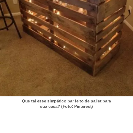
í
l
i
o
s
S
í
n
d
i
c
Que tal esse simpático bar feito de pallet para
o
sua casa? (Foto: Pinterest)
e
c
o