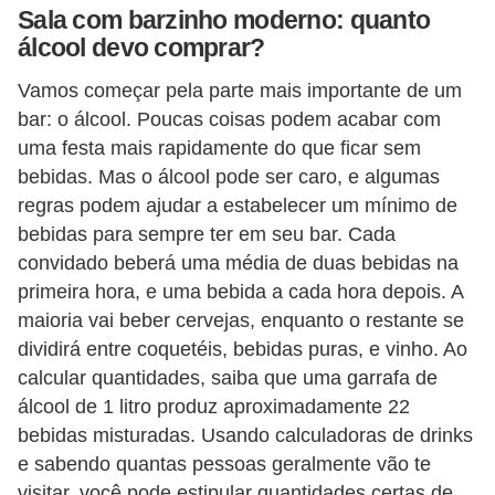
Sala com barzinho moderno: quanto
v
álcool devo comprar?
e
Vamos começar pela parte mais importante de um
l
bar: o álcool. Poucas coisas podem acabar com
C
uma festa mais rapidamente do que ficar sem
o
bebidas. Mas o álcool pode ser caro, e algumas
n
regras podem ajudar a estabelecer um mínimo de
bebidas para sempre ter em seu bar. Cada
s
convidado beberá uma média de duas bebidas na
t
primeira hora, e uma bebida a cada hora depois. A
r
maioria vai beber cervejas, enquanto o restante se
u
dividirá entre coquetéis, bebidas puras, e vinho. Ao
i
calcular quantidades, saiba que uma garrafa de
r
álcool de 1 litro produz aproximadamente 22
bebidas misturadas. Usando calculadoras de drinks
e
e sabendo quantas pessoas geralmente vão te
r
visitar, você pode estipular quantidades certas de