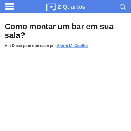
2 Quartos
A
r
Como montar um bar em sua
q
sala?
u
Em
Dicas para sua casa
por
André M. Coelho
i
t
e
t
u
r
a
C
o
m