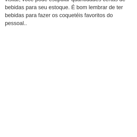
e
bebidas para seu estoque. É bom lembrar de ter
f
bebidas para fazer os coquetéis favoritos do
o
pessoal..
r
m
a
r
D
e
c
o
r
a
ç
ã