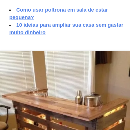
a
s
Como usar poltrona em sala de estar
pequena?
a
10 ideias para ampliar sua casa sem gastar
M
muito dinheiro
ó
v
e
i
s
e
u
t
e
n
s